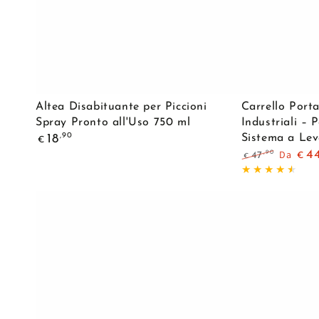
Altea
Carrello
Altea Disabituante per Piccioni
Carrello Port
Disabituante
Porta
Spray Pronto all'Uso 750 ml
Industriali – 
Prezzo
,90
18
Sistema a Lev
per
Lavatrice
€
regolare
Da
4
,90
47
€
€
Piccioni
con
Prezzo
Il
Spray
Ruote
regolare
prezzo
di
Pronto
Industriali
liquida
all'Uso
–
750
Portata
ml
200
kg
|