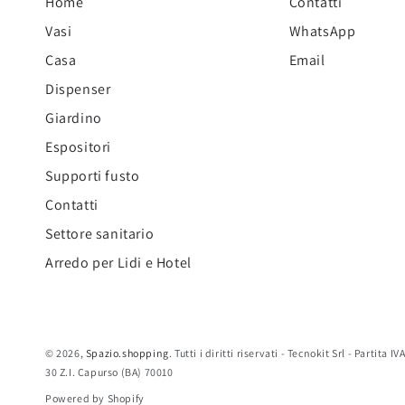
Home
Contatti
|
in
Vasi
WhatsApp
Made
Italy
in
Casa
Email
Italy
Dispenser
Giardino
Espositori
Supporti fusto
Contatti
Settore sanitario
Arredo per Lidi e Hotel
© 2026,
Spazio.shopping
. Tutti i diritti riservati - Tecnokit Srl - Partita
30 Z.I. Capurso (BA) 70010
Powered by Shopify