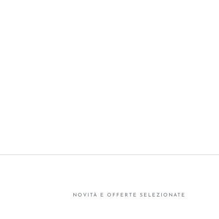
Acciaio
|
Made
in
Italy
NOVITÀ E OFFERTE SELEZIONATE