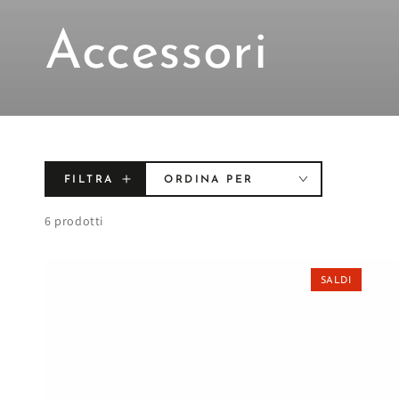
Collezione:
Accessori
FILTRA
ORDINA PER
6 prodotti
SALDI