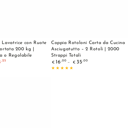
Coppia
a Lavatrice con Ruote
Coppia Rotoloni Carta da Cucina
Rotoloni
Portata 200 kg |
Asciugatutto – 2 Rotoli | 2000
a o Regolabile
Strappi Totali
Carta
Prezzo
,25
,00
,00
4
16
35
€
€
da
regolare
Cucina
Asciugatutto
zione
–
2
Rotoli
|
2000