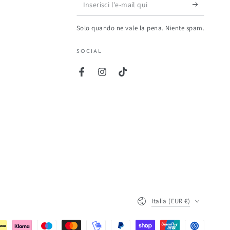
Inserisci
l'e-
Solo quando ne vale la pena. Niente spam.
mail
qui
SOCIAL
Facebook
Instagram
TikTok
Paese/Area
Italia (EUR €)
geografica