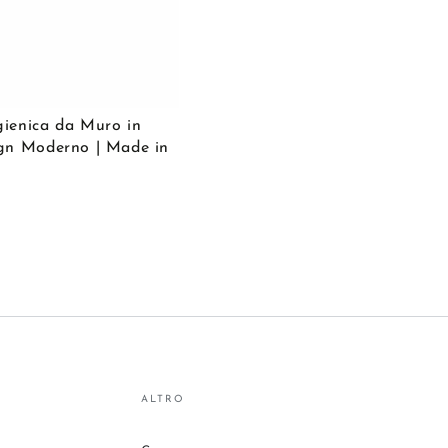
Strappi
Totali
gienica da Muro in
ign Moderno | Made in
ALTRO