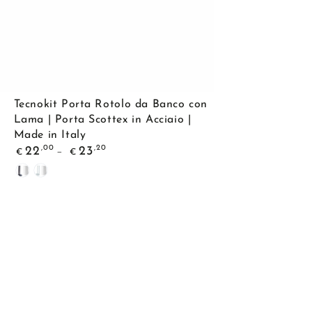
Tecnokit
Tecnokit Porta Rotolo da Banco con
Porta
Lama | Porta Scottex in Acciaio |
Made in Italy
Rotolo
Prezzo
,00
,20
22
23
€
€
da
regolare
Black
White
Banco
con
Lama
|
Porta
Scottex
in