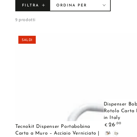
FILTRA
ORDINA PER
9 prodotti
SALDI
Dispenser
Dispenser Bob
Bobina
Rotolo Carta 
in Italy
a
Prezzo
Tecnokit
,00
26
€
Tecnokit Dispenser Portabobina
Parete
regolare
Dispenser
Carta a Muro – Acciaio Verniciato |
Nero
Bianco
|