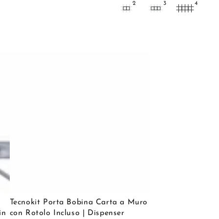
2
3
4
Tecnokit
Tecnokit Porta Bobina Carta a Muro
Porta
in
con Rotolo Incluso | Dispenser