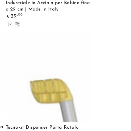
Industriale in Acciaio per Bobine fino
Bobina
a 29 cm | Made in Italy
Carta
Prezzo
,00
29
€
regolare
a
White
Black
Muro
con
Rotolo
Incluso
|
Dispenser
Industriale
in
Acciaio
per
Bobine
fino
Tecnokit
a
 a
Tecnokit Dispenser Porta Rotolo