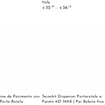
Italy
Carta
Prezzo
,97
,12
32
36
€
€
PRATIKO
regolare
Tecnokit
da
Muro
o
Banco
|
Made
in
Italy
Tecnokit
bina da Pavimento con
Tecnokit Dispenser Portarotolo a
Dispenser
 Porta Rotolo
Parete 427 MAX | Per Bobine fino