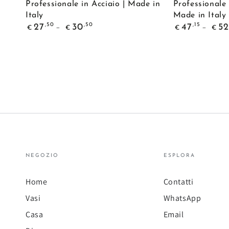
Professionale in Acciaio | Made in
Professionale 
Carta
da
in
Italy
Made in Italy
a
Pavimento
Italy
Prezzo
Prezzo
,50
,50
,15
27
30
47
52
€
€
€
€
regolare
regolare
Parete
con
Tecnokit
Porta
–
Sacco
Porta
|
Rotolo
Porta
Professionale
Rotolo
in
Professionale
Acciaio
|
|
Standard
NEGOZIO
ESPLORA
Made
e
in
Maxi
Home
Contatti
Italy
|
Vasi
WhatsApp
Made
Casa
Email
in