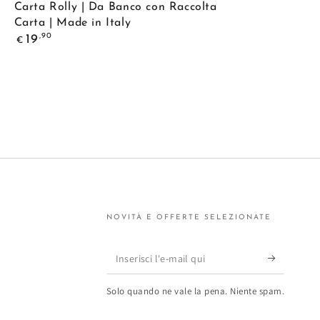
Dispenser
Carta Rolly | Da Banco con Raccolta
29
Carta | Made in Italy
Porta
cm
Prezzo
,90
19
€
Rotolo
regolare
|
Carta
Made
Rolly
in
|
Italy
Da
Banco
con
Raccolta
Carta
NOVITÀ E OFFERTE SELEZIONATE
|
Made
Inserisci
in
l'e-
Italy
Solo quando ne vale la pena. Niente spam.
mail