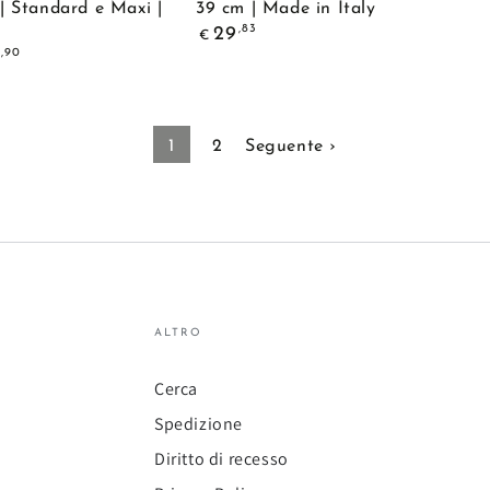
| Standard e Maxi |
39 cm | Made in Italy
Portarotolo
Prezzo
,83
29
€
a
regolare
,90
Parete
427
MAX
1
2
Seguente ›
|
Per
Bobine
fino
a
39
ALTRO
cm
|
Cerca
Made
Spedizione
in
Diritto di recesso
Italy