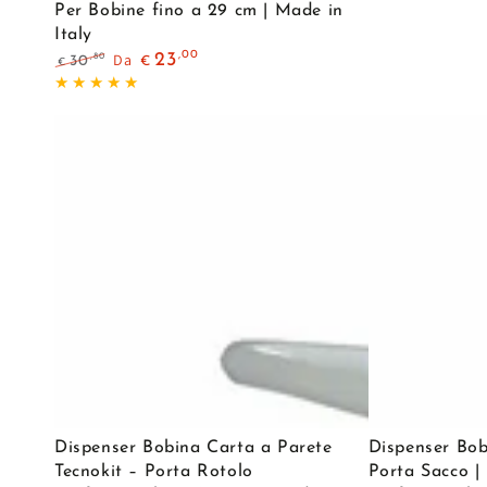
Per Bobine fino a 29 cm | Made in
Portabobina
Porta
Italy
Carta
,00
Rotolo
Da
23
,80
30
€
€
a
Prezzo
Il
Carta
regolare
prezzo
Muro
Professionale
di
–
liquidazione
|
Acciaio
Made
Verniciato
in
|
Italy
Per
Bobine
fino
a
29
cm
Dispenser
Dispenser
|
Dispenser Bobina Carta a Parete
Dispenser Bo
Bobina
Bobina
Made
Tecnokit – Porta Rotolo
Porta Sacco |