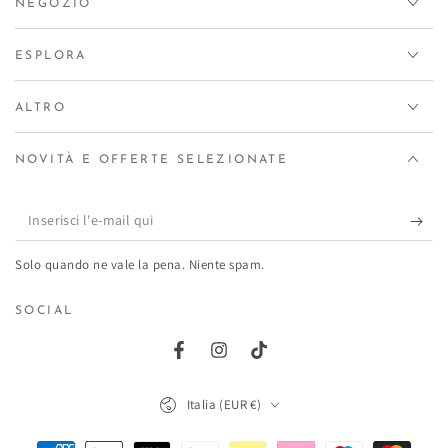
NEGOZIO
ESPLORA
ALTRO
NOVITÀ E OFFERTE SELEZIONATE
Inserisci
l'e-
Solo quando ne vale la pena. Niente spam.
mail
qui
SOCIAL
Facebook
Instagram
TikTok
Paese/Area
Italia (EUR €)
geografica