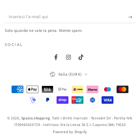
Inserisci
l'e-
Solo quando ne vale la pena. Niente spam.
mail
qui
SOCIAL
Facebook
Instagram
TikTok
Paese/Area
Italia (EUR €)
geografica
Modalità
di
pagamento
© 2026,
Spazio.shopping
. Tutti i diritti riservati - Tecnokit Srl - Partita IVA:
IT09063620729 - Indirizzo: Via la Lenza 30 Z.I. Capurso (BA) 70010
Powered by Shopify