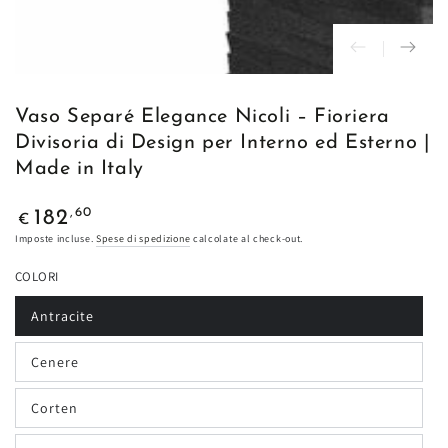
Vaso Separé Elegance Nicoli – Fioriera
Divisoria di Design per Interno ed Esterno |
Made in Italy
Prezzo
,60
182
€
regolare
Imposte incluse.
Spese di spedizione
calcolate al check-out.
COLORI
Antracite
Variante
esaurita
o
Cenere
non
Variante
disponibile
esaurita
o
Corten
non
Variante
disponibile
esaurita
o