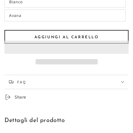
Bianco
non
Variante
disponibile
esaurita
o
Avana
non
Variante
disponibile
esaurita
o
non
disponibile
AGGIUNGI AL CARRELLO
FAQ
Share
Dettagli del prodotto