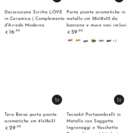
Decorazione Scritta LOVE
Porta piante aromatiche in
in Ceramica | Complemento
metallo cm 58x18x10 da
d'Arredo Moderno
bancone e muro vasi inclusi
Prezzo
Prezzo
,90
,90
16
59
€
€
regolare
regolare
+3
Bianco/Coral
Bianco/Curry
Bianco/Denim
Bianco/Olive
Nero/Bianco
Nero/Olive
Tera Borsa porta piante
Tecnokit Portaombrelli in
aromatiche cm 41x18x31
Metallo con Soggetto
Prezzo
,90
29
Ingranaggi e Vaschetta
€
regolare