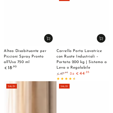
Altea Disabituante per
Carrello Porta Lavatrice
Piccioni Spray Pronto
con Ruote Industriali –
all'Uso 750 ml
Portata 200 kg | Sistema a
Prezzo
,90
18
Leva o Regolabile
€
regolare
,25
Da
44
,90
47
€
€
Prezzo
Il
regolare
prezzo
SALDI
SALDI
di
liquidazione