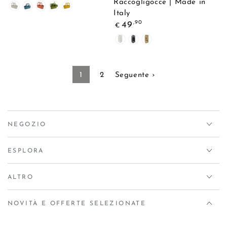
Raccogligocce | Made in
Bianco
Blu
Rosso
Verde
Giallo
Italy
Prezzo
,90
49
€
regolare
Bianco
Nero
Tortora
1
2
Seguente ›
NEGOZIO
ESPLORA
ALTRO
NOVITÀ E OFFERTE SELEZIONATE