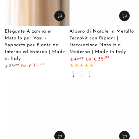
Elegante Alzatina in
Albero di Natale in Metallo
Metallo per Vasi –
Tecnokit con Ripiani |
Supporto per Piante da
Decorazione Natalizia
Interno ed Esterno | Made
Moderna | Made in Italy
,92
Da
35
in Italy
,90
44
€
€
Prezzo
Il
,50
Da
71
,00
75
€
€
regolare
prezzo
Prezzo
Il
di
Nero
Bianco
Oro
regolare
prezzo
liquidazione
di
liquidazione