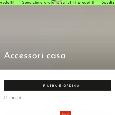
odotti!
Spedizione gratuita su tutti i prodotti!
Spedizio
PASSA AL
CONTENUTO
Collezione:
Accessori casa
FILTRA E ORDINA
10 prodotti
SALDI