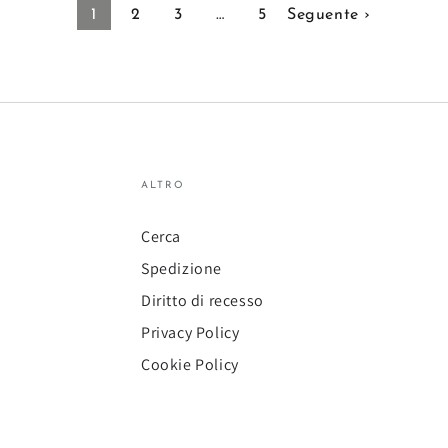
1
2
3
…
5
Seguente ›
Resina
per
Interno
ed
Esterno
|
ALTRO
Made
in
Cerca
Italy
Spedizione
Diritto di recesso
Privacy Policy
Cookie Policy