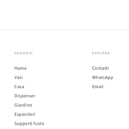
cm
Resina
|
per
Vaso
Interno
Tondo
ed
in
Esterno
Resina
|
NEGOZIO
ESPLORA
Riciclata
Made
|
in
Home
Contatti
Made
Italy
Vasi
WhatsApp
in
Casa
Email
Italy
Dispenser
Giardino
Espositori
Supporti fusto