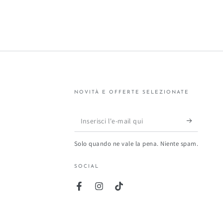
Rettangolare
per
Interni
ed
Esterni
|
NOVITÀ E OFFERTE SELEZIONATE
Made
in
Inserisci
Italy
l'e-
Solo quando ne vale la pena. Niente spam.
mail
qui
SOCIAL
Facebook
Instagram
TikTok