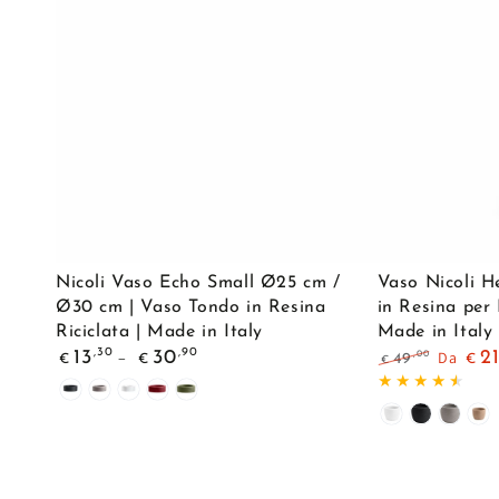
Eleganza
Italiano
e
per
Funzionalità
Interni
per
ed
Interni
Esterni
ed
|
Esterni
Disponibile
Singolo,
Coppia
Nicoli
Vaso
o
Nicoli Vaso Echo Small Ø25 cm /
Vaso Nicoli H
Vaso
Nicoli
Ø30 cm | Vaso Tondo in Resina
in Resina per 
con
Riciclata | Made in Italy
Made in Italy
Echo
Hera
Bosso
Prezzo
,30
,90
13
30
Da
2
,00
49
€
€
€
€
Small
Matt
regolare
Artificiale
Prezzo
Il
Antracite
Cenere
Bianco
Cremisi
Verde
Ø25
–
regolare
prezzo
di
Bianco
Antracite
Cener
Av
cm
Vaso
liquida
/
Tondo
Ø30
in