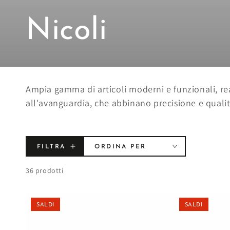
Collezione:
Nicoli
Ampia gamma di articoli moderni e funzionali, re
all'avanguardia, che abbinano precisione e qualit
FILTRA
ORDINA PER
36 prodotti
SALDI
SALDI