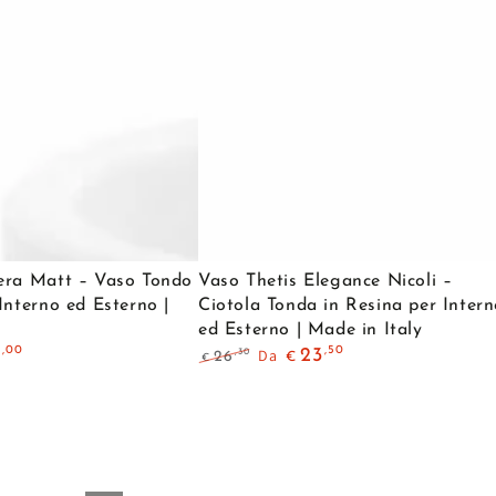
Vaso
Tondo
di
Design
per
Interno
ed
Esterno
|
Vaso
Made
era Matt – Vaso Tondo
Vaso Thetis Elegance Nicoli –
Thetis
Interno ed Esterno |
Ciotola Tonda in Resina per Inter
in
ed Esterno | Made in Italy
Elegance
Italy
,00
,50
1
Da
23
,30
26
€
€
Nicoli
Prezzo
Il
–
regolare
prezzo
di
e
ana
Ciotola
zione
liquidazione
Tonda
in