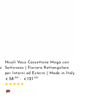
Interni
ed
Esterni
|
Made
in
Italy
Nicoli
Nicoli Vaso Cassettone Mega con
Vaso
no
Sottovaso | Fioriera Rettangolare
per Interni ed Esterni | Made in Italy
Cassettone
Prezzo
,00
,00
38
121
€
€
Mega
regolare
con
Cotto
Bianco
Tortora
Verde
Antracite
Sottovaso
Rosmarino
|
Fioriera