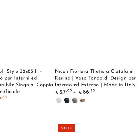
Nicoli
li Style 38×85 h –
Nicoli Fioriera Thetis a Ciotola in
Fioriera
o per Interni ed
Resina | Vaso Tondo di Design per
onibile Singolo, Coppia
Interno ed Esterno | Made in Italy
Thetis
Prezzo
,00
,20
tificiale
27
86
€
€
a
regolare
,80
9
Bianco
Antracite
Cenere
Avana
Ciotola
in
a
igio
Resina
zione
|
SALDI