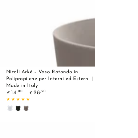
Nicoli
Nicoli Arké – Vaso Rotondo in
Arké
Polipropilene per Interni ed Esterni |
Made in Italy
–
Prezzo
,00
,50
14
28
€
€
Vaso
regolare
Rotondo
Bianco
Antracite
Tortora
in
Polipropilene
per