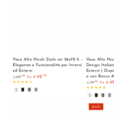
Vaso
Vaso
Vaso Alto Nicoli Style cm 36x70 h –
Vaso Alto Nico
Alto
Alto
Eleganza e Funzionalità per Interni
Design Italian
ed Esterni
Esterni | Disp
Nicoli
Nicoli
,30
Da
42
o con Bosso Ar
,00
60
€
€
Style
Style
Prezzo
Il
Da
4
,00
78
€
€
cm
regolare
prezzo
38×85
Prezzo
Il
di
Bianco
Antracite
Tortora
Grigio
regolare
prezzo
36x70
h
liquidazione
di
Bianco
Antracite
Tortor
Gr
h
–
liquida
–
Design
SALDI