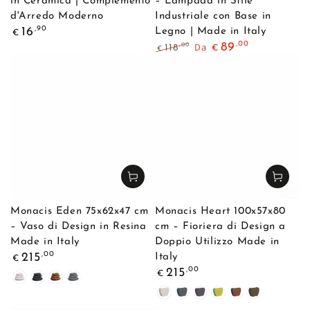
in Ceramica | Complemento
– Lampada in Stile
d'Arredo Moderno
Industriale con Base in
Prezzo
,90
16
Legno | Made in Italy
€
regolare
,00
Da
89
,00
118
€
€
Prezzo
Il
regolare
prezzo
di
liquidazione
Monacis Eden 75x62x47 cm
Monacis Heart 100x57x80
– Vaso di Design in Resina
cm – Fioriera di Design a
Made in Italy
Doppio Utilizzo Made in
Prezzo
,00
215
Italy
€
regolare
Prezzo
,00
215
€
Bianco
Antracite
Bronzo
Grigio
regolare
Scuro
Bianco
Antracite
Grigio
Verde
Marrone
Bronzo