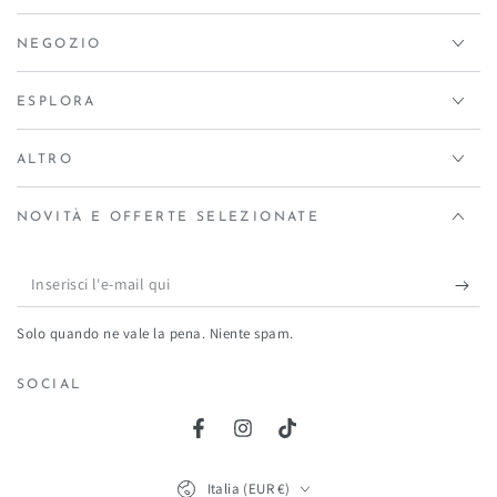
NEGOZIO
ESPLORA
ALTRO
NOVITÀ E OFFERTE SELEZIONATE
Inserisci
l'e-
Solo quando ne vale la pena. Niente spam.
mail
qui
SOCIAL
Facebook
Instagram
TikTok
Paese/Area
Italia (EUR €)