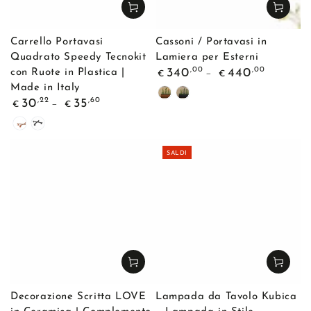
Carrello Portavasi
Cassoni / Portavasi in
Quadrato Speedy Tecnokit
Lamiera per Esterni
Prezzo
,00
,00
340
440
con Ruote in Plastica |
€
€
regolare
Made in Italy
Corten
Nero
Prezzo
,22
,60
30
35
€
€
regolare
Cotto
Nero
SALDI
Decorazione Scritta LOVE
Lampada da Tavolo Kubica