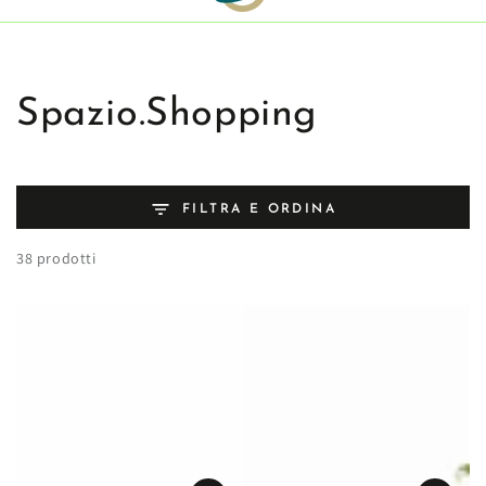
odotti!
Spedizione gratuita su tutti i prodotti!
Spedizion
PASSA AL
CONTENUTO
Collezione:
Spazio.Shopping
FILTRA E ORDINA
38 prodotti