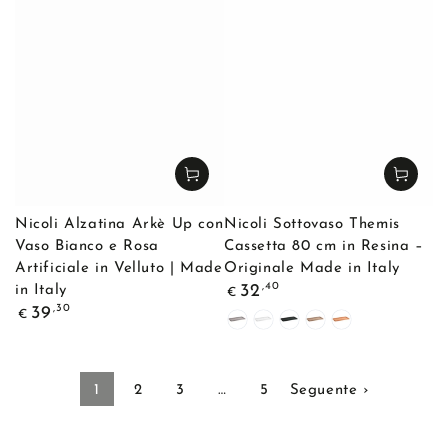
Scuro
Nicoli Alzatina Arkè Up con
Nicoli Sottovaso Themis
Vaso Bianco e Rosa
Cassetta 80 cm in Resina –
Artificiale in Velluto | Made
Originale Made in Italy
Prezzo
,40
32
in Italy
€
regolare
Prezzo
,30
39
€
Cenere
Bianco
Antracite
Avana
Impruneta
regolare
1
2
3
…
5
Seguente ›